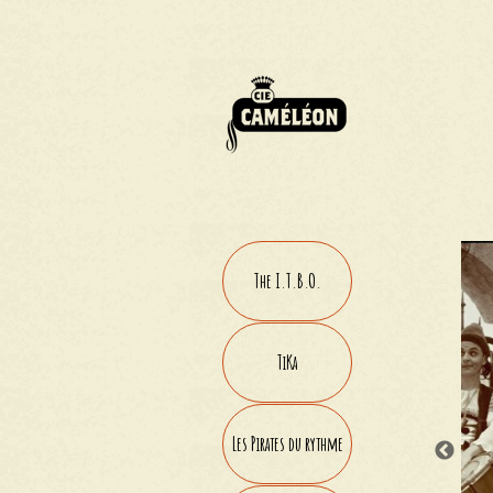
The I.T.B.O.
TiKa
Les Pirates du rythme