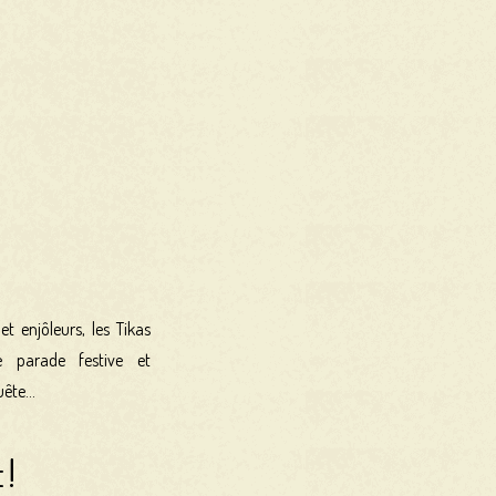
et enjôleurs, les Tikas
e parade festive et
ête...
!
t