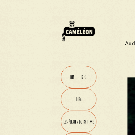
Au d
The I.T.B.O.
TiKa
Les Pirates du rythme